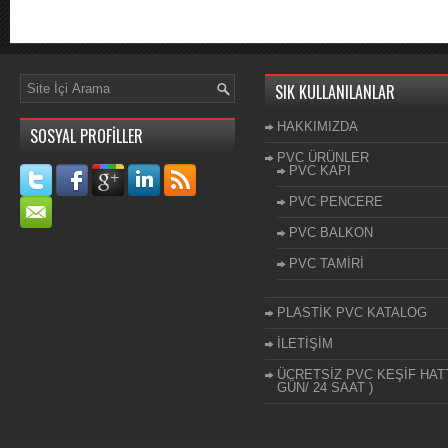
SIK KULLANILANLAR
HAKKIMIZDA
SOSYAL PROFİLLER
PVC ÜRÜNLER
PVC KAPI
PVC PENCERE
PVC BALKON
PVC TAMİRİ
PLASTİK PVC KATALOG
İLETİŞİM
ÜCRETSİZ PVC KEŞİF HATT
GÜN/ 24 SAAT )