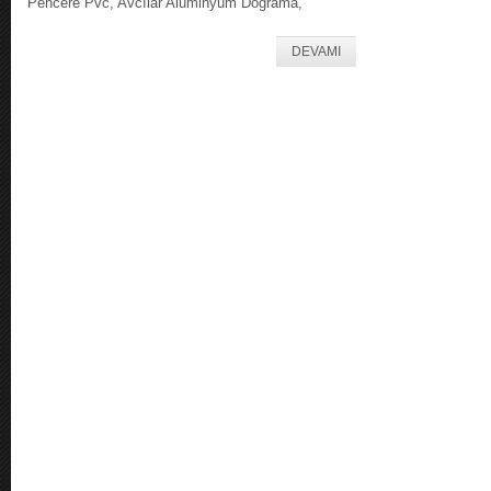
Pencere Pvc, Avcılar Alüminyum Doğrama,
DEVAMI