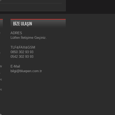
BİZE ULAŞIN
c
ADRES
Lütfen İletişime Geçiniz.
TLF&FAX&GSM
0850 302 93 93
c
0542 302 93 93
öy
E-Mail
bilgi@bluepen.com.tr
a
vc
vc