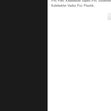
Pvc Pen, Kelebekler Vadisi Pvc Sistemler
Kelebekler Vadisi Pvc Plastik,