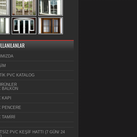
ULLANILANLAR
IMIZDA
ŞİM
TİK PVC KATALOG
ÜRÜNLER
C BALKON
 KAPI
C PENCERE
 TAMİRİ
SİZ PVC KEŞİF HATTI (7 GÜN/ 24
)