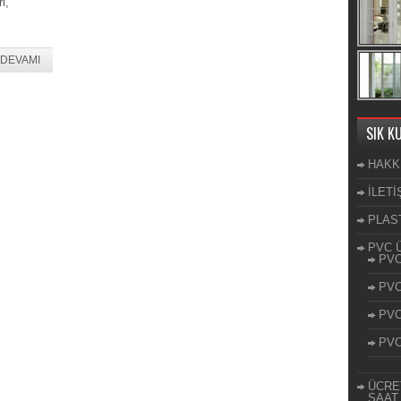
i,
DEVAMI
SIK K
HAKK
İLETİ
PLAS
PVC 
PV
PVC
PV
PVC
ÜCRET
SAAT 