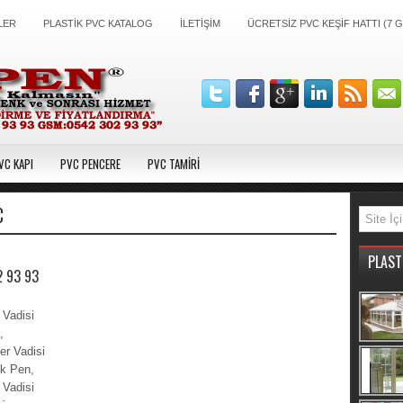
LER
PLASTİK PVC KATALOG
İLETİŞİM
ÜCRETSİZ PVC KEŞİF HATTI (7 G
VC KAPI
PVC PENCERE
PVC TAMİRİ
C
PLAST
2 93 93
 Vadisi
,
er Vadisi
ik Pen,
 Vadisi