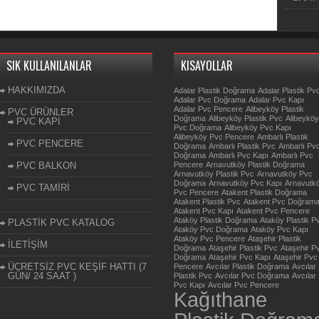
SIK KULLANILANLAR
KISAYOLLAR
HAKKIMIZDA
Adalar Plastik Doğrama
Adalar Plastik Pv
Adalar Pvc Doğrama
Adalar Pvc Kapı
Adalar Pvc Pencere
Alibeyköy Plastik
PVC ÜRÜNLER
Doğrama
Alibeyköy Plastik Pvc
Alibeyköy
PVC KAPI
Pvc Doğrama
Alibeyköy Pvc Kapı
Alibeyköy Pvc Pencere
Ambarlı Plastik
PVC PENCERE
Doğrama
Ambarlı Plastik Pvc
Ambarlı Pv
Doğrama
Ambarlı Pvc Kapı
Ambarlı Pvc
PVC BALKON
Pencere
Arnavutköy Plastik Doğrama
Arnavutköy Plastik Pvc
Arnavutköy Pvc
Doğrama
Arnavutköy Pvc Kapı
Arnavutk
PVC TAMİRİ
Pvc Pencere
Atakent Plastik Doğrama
Atakent Plastik Pvc
Atakent Pvc Doğram
Atakent Pvc Kapı
Atakent Pvc Pencere
Ataköy Plastik Doğrama
Ataköy Plastik P
PLASTİK PVC KATALOG
Ataköy Pvc Doğrama
Ataköy Pvc Kapı
Ataköy Pvc Pencere
Ataşehir Plastik
İLETİŞİM
Doğrama
Ataşehir Plastik Pvc
Ataşehir P
Doğrama
Ataşehir Pvc Kapı
Ataşehir Pvc
ÜCRETSİZ PVC KEŞİF HATTI (7
Pencere
Avcılar Plastik Doğrama
Avcılar
GÜN/ 24 SAAT )
Plastik Pvc
Avcılar Pvc Doğrama
Avcılar
Pvc Kapı
Avcılar Pvc Pencere
Kağıthane