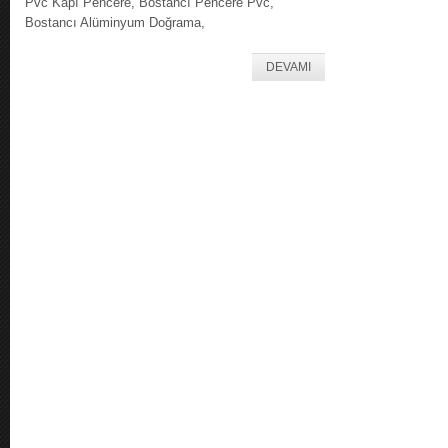
Pvc Kapı Pencere, Bostancı Pencere Pvc,
Bostancı Alüminyum Doğrama,
DEVAMI