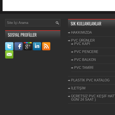
SIK KULLANILANLAR
HAKKIMIZDA
SOSYAL PROFİLLER
PVC ÜRÜNLER
PVC KAPI
PVC PENCERE
PVC BALKON
PVC TAMİRİ
PLASTİK PVC KATALOG
İLETİŞİM
ÜCRETSİZ PVC KEŞİF HATT
GÜN/ 24 SAAT )