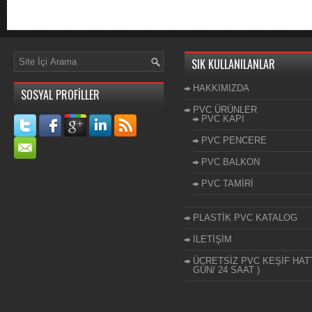
SIK KULLANILANLAR
HAKKIMIZDA
SOSYAL PROFİLLER
PVC ÜRÜNLER
PVC KAPI
PVC PENCERE
PVC BALKON
PVC TAMİRİ
PLASTİK PVC KATALOG
İLETİŞİM
ÜCRETSİZ PVC KEŞİF HATT
GÜN/ 24 SAAT )