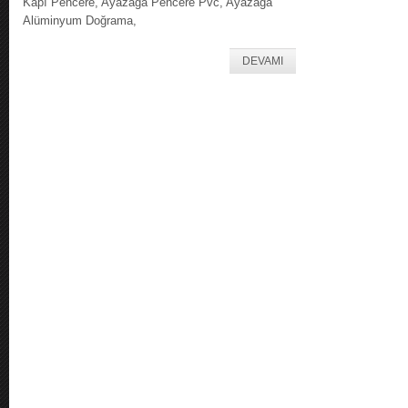
Kapı Pencere, Ayazağa Pencere Pvc, Ayazağa
Alüminyum Doğrama,
DEVAMI