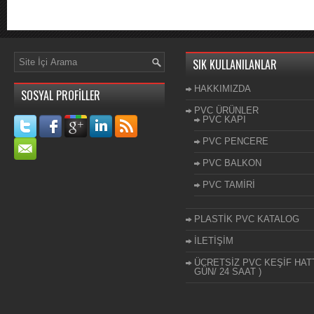
SIK KULLANILANLAR
HAKKIMIZDA
SOSYAL PROFİLLER
PVC ÜRÜNLER
PVC KAPI
PVC PENCERE
PVC BALKON
PVC TAMİRİ
PLASTİK PVC KATALOG
İLETİŞİM
ÜCRETSİZ PVC KEŞİF HATT
GÜN/ 24 SAAT )