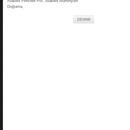
Atakent Pencere Pvc, Atakent Alüminyum
Doğrama,
DEVAMI